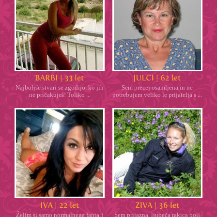
Najboljše stvari se zgodijo, ko jih
Sem precej osamljena in ne
ne pričakuješ! Toliko ...
potrebujem veliko le prijatelja s ...
Želim si samo normalnega fanta:)
Sem prijazna, ljubeča rakica bolj