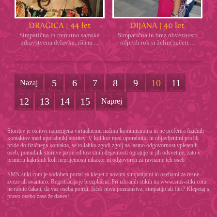
Simpatična in trenutno samska
Simpatična in brez obveznosti
zdravstvena delavka, iščem ...
odprtih rok si želim začeti ...
5
6
7
8
9
10
11
Nazaj
12
13
14
15
Naprej
Storitev je osnovi namenjena virtualnemu načinu komuniciranja in ne preferira fizičnih
kontaktov med uporabniki storitev. V kolikor med uporabniki in objavljenimi profili
pride do fizičnega kontakta, se to lahko zgodi zgolj na lastno odgovornost vpletenih
oseb, ponudnik storitve pa se od tovrstnih dejavnosti ograjuje in jih odsvetuje, zato v
primeru kakršnih koli neprijetnosti nikakor ni odgovoren za ravnanje teh oseb.
SMS-stiki.com je sodoben portal za klepet z novimi simpatijami in osebami za resne
zveze ali avanturo. Registracija je brezplačna. Pri izbranih stikih na www.sms-stiki.com
ne rabite čakati, da vas oseba potrdi. Iščeš nova poznanstva, simpatijo ali flirt? Klepetaj s
pravo osebo zase že danes!