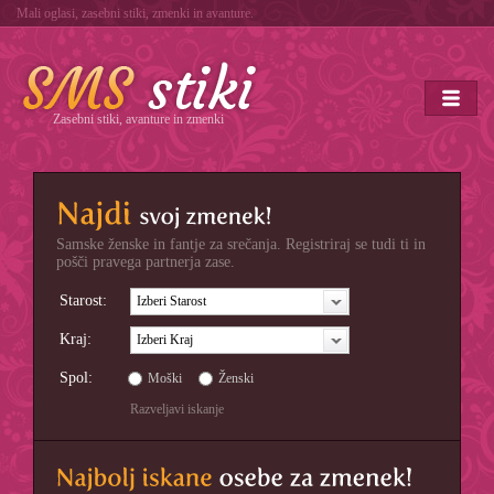
Mali oglasi, zasebni stiki, zmenki in avanture.
Zasebni stiki, avanture in zmenki
Samske ženske in fantje za srečanja. Registriraj se tudi ti in
pošči pravega partnerja zase.
Starost:
Izberi Starost
Kraj:
Izberi Kraj
Spol:
Moški
Ženski
Razveljavi iskanje