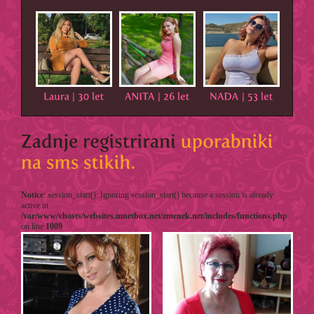
Notice
: session_start(): Ignoring session_start() because a session is already
active in
/var/www/vhosts/websites.mnetbox.net/zmenek.net/includes/functions.php
on line
1009