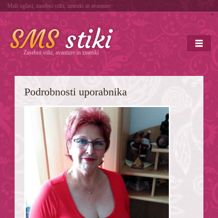
Mali oglasi, zasebni stiki, zmenki in avanture.
*
Zasebni stiki, avanture in zmenki
Podrobnosti uporabnika