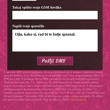
Tukaj vpišite svojo GSM številko
Napiši tvoje sporočilo
Z uporabo SMS storitve potrjujete, da ste polnoletni in da se strinjate s splošnimi pogoji
uporabe storitve, ki so objavljeni na www.sms-stiki.com. Cena enega prejetega SMS-a je
0,99 eur z ddv. S poslanim DA na 3900 uporabniki slovenskih mobilnih operaterjev
Telekom Slovenije, A1, T-2, Telemach, T2, Bob, Izimobil in drugih potrdite splošne
pogoje in postanete član v storitvi ter lahko pričnete z SMS pogovorom. S strinjanjem s
splošnimi pogoji ste avtomatično vključeni v SMS klub, kar pomeni, da lahko 7 x
tedensko prejmete nenaročeno sms sporočilo po ceni 0,99 eur z ddv ali 7 brezlačnih sms
obvestil tedensko. Vaš poslani SMS se obračuna po ceniku vašega operaterja. Za odjavo
od storitve pošljite ključno besedo Stop številko na 3900.
Več informacij