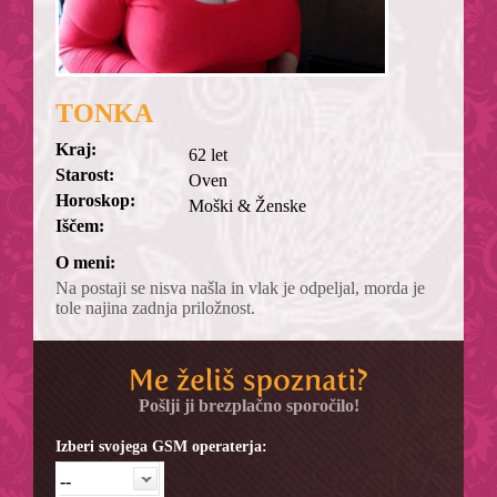
TONKA
Kraj:
62 let
Starost:
Oven
Horoskop:
Moški & Ženske
Iščem:
O meni:
Na postaji se nisva našla in vlak je odpeljal, morda je
tole najina zadnja priložnost.
Pošlji ji brezplačno sporočilo!
Izberi svojega GSM operaterja:
--