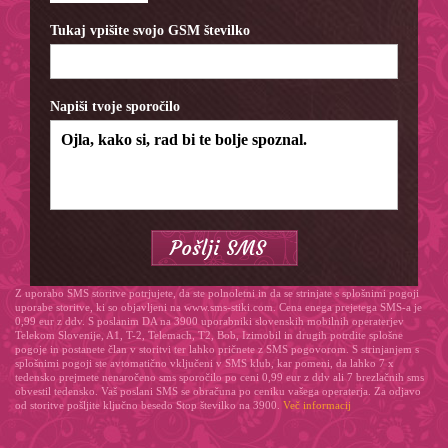
Tukaj vpišite svojo GSM številko
Napiši tvoje sporočilo
Z uporabo SMS storitve potrjujete, da ste polnoletni in da se strinjate s splošnimi pogoji
uporabe storitve, ki so objavljeni na www.sms-stiki.com. Cena enega prejetega SMS-a je
0,99 eur z ddv. S poslanim DA na 3900 uporabniki slovenskih mobilnih operaterjev
Telekom Slovenije, A1, T-2, Telemach, T2, Bob, Izimobil in drugih potrdite splošne
pogoje in postanete član v storitvi ter lahko pričnete z SMS pogovorom. S strinjanjem s
splošnimi pogoji ste avtomatično vključeni v SMS klub, kar pomeni, da lahko 7 x
tedensko prejmete nenaročeno sms sporočilo po ceni 0,99 eur z ddv ali 7 brezlačnih sms
obvestil tedensko. Vaš poslani SMS se obračuna po ceniku vašega operaterja. Za odjavo
od storitve pošljite ključno besedo Stop številko na 3900.
Več informacij