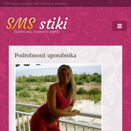
Mali oglasi, zasebni stiki, zmenki in avanture.
*
Zasebni stiki, avanture in zmenki
Podrobnosti uporabnika