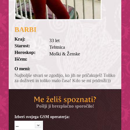
BARBI
Kraj:
33 let
Starost:
Tehtnica
Horoskop:
Moški & Ženske
Iščem:
O meni:
Najboljše stvari se zgodijo, ko jih ne pričakuješ! Toliko
za doživeti in toliko malo časa! Kdo se mi pridruži:))
Pošlji ji brezplačno sporočilo!
Izberi svojega GSM operaterja:
--