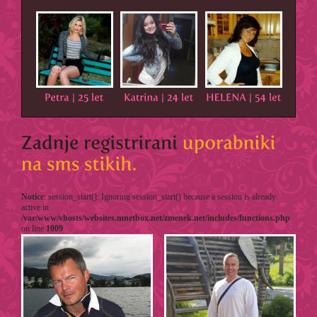
Notice
: session_start(): Ignoring session_start() because a session is already
active in
/var/www/vhosts/websites.mnetbox.net/zmenek.net/includes/functions.php
on line
1009