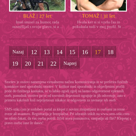
Imaš smisel za humor, rada
Hvala ker si si vzela čas in
razmišljaš s svojo glavo, si a ...
pokukala tudi v moj profil. St ...
12
13
14
15
16
17
18
Nazaj
19
20
21
22
Naprej
Storitev je osnovi namenjena virtualnemu načinu komuniciranja in ne preferira fizičnih
kontaktov med uporabniki storitev. V kolikor med uporabniki in objavljenimi profili
pride do fizičnega kontakta, se to lahko zgodi zgolj na lastno odgovornost vpletenih
oseb, ponudnik storitve pa se od tovrstnih dejavnosti ograjuje in jih odsvetuje, zato v
primeru kakršnih koli neprijetnosti nikakor ni odgovoren za ravnanje teh oseb.
SMS-stiki.com je sodoben portal za klepet z novimi simpatijami in osebami za resne
zveze ali avanturo. Registracija je brezplačna. Pri izbranih stikih na www.sms-stiki.com
ne rabite čakati, da vas oseba potrdi. Iščeš nova poznanstva, simpatijo ali flirt? Klepetaj s
pravo osebo zase že danes!