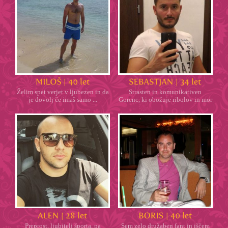
Želim spet verjet v ljubezen in da
Strasten in komunikativen
je dovolj če imaš samo ...
Gorenc, ki obožuje ribolov in mor
...
Preprost, ljubitelj športa, pa
Sem zelo družaben fant in iščem