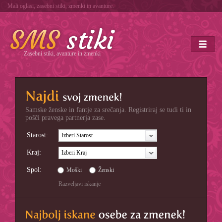
Mali oglasi, zasebni stiki, zmenki in avanture.
Zasebni stiki, avanture in zmenki
Samske ženske in fantje za srečanja. Registriraj se tudi ti in
pošči pravega partnerja zase.
Starost:
Izberi Starost
Kraj:
Izberi Kraj
Spol:
Moški
Ženski
Razveljavi iskanje