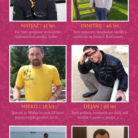
En čisto preprost realistično
Sem prijazen, razgledan moški s
optimističen moški, ljubit ...
smislom za humor. Rad imam ...
Ime mi je Mirko in sem 38 letni
Sem pošten, romantik po duši, rad
prostovoljni gasilec, ki iš ...
hodim v naravo, morje, s ...