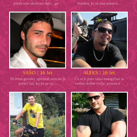
predvsem skuliran fant... pr ...
žensko, ki se zna zabava ...
36 letni geodet, spoznal sem da je
Če si ti prav tako energična in
prišel čas, ko bi se us ...
vedno dobre volje, potem n ...