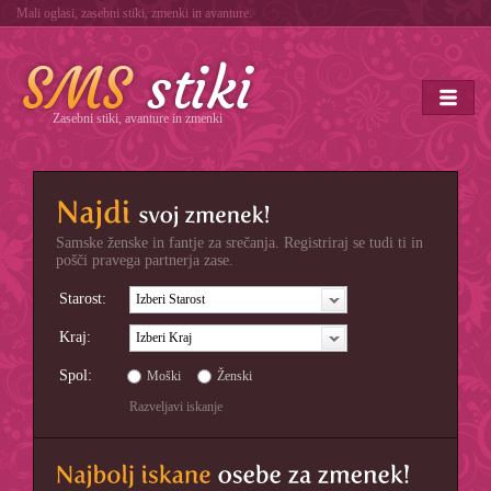
Mali oglasi, zasebni stiki, zmenki in avanture.
Zasebni stiki, avanture in zmenki
Samske ženske in fantje za srečanja. Registriraj se tudi ti in
pošči pravega partnerja zase.
Starost:
Izberi Starost
Kraj:
Izberi Kraj
Spol:
Moški
Ženski
Razveljavi iskanje