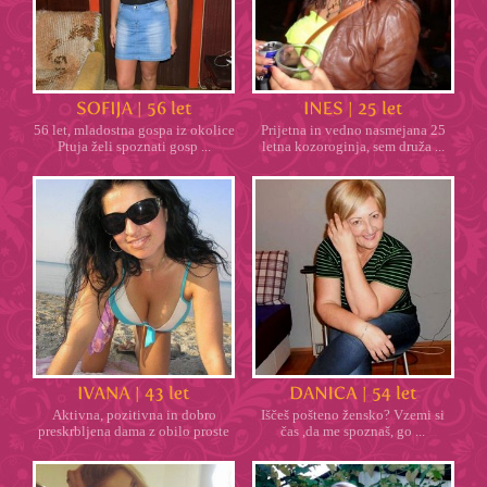
56 let, mladostna gospa iz okolice
Prijetna in vedno nasmejana 25
Ptuja želi spoznati gosp ...
letna kozoroginja, sem druža ...
Aktivna, pozitivna in dobro
Iščeš pošteno žensko? Vzemi si
preskrbljena dama z obilo proste
čas ,da me spoznaš, go ...
...