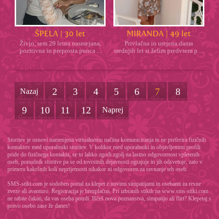
Živjo, sem 29 letna nasmejana,
Privlačna in urejena dama
pozitivna in preprosta punca ...
srednjih let si želim predvsem p ...
2
3
4
5
6
7
8
Nazaj
9
10
11
12
Naprej
Storitev je osnovi namenjena virtualnemu načinu komuniciranja in ne preferira fizičnih
kontaktov med uporabniki storitev. V kolikor med uporabniki in objavljenimi profili
pride do fizičnega kontakta, se to lahko zgodi zgolj na lastno odgovornost vpletenih
oseb, ponudnik storitve pa se od tovrstnih dejavnosti ograjuje in jih odsvetuje, zato v
primeru kakršnih koli neprijetnosti nikakor ni odgovoren za ravnanje teh oseb.
SMS-stiki.com je sodoben portal za klepet z novimi simpatijami in osebami za resne
zveze ali avanturo. Registracija je brezplačna. Pri izbranih stikih na www.sms-stiki.com
ne rabite čakati, da vas oseba potrdi. Iščeš nova poznanstva, simpatijo ali flirt? Klepetaj s
pravo osebo zase že danes!