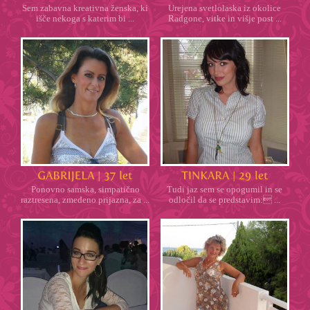
Sem zabavna kreativna ženska, ki
Urejena svetlolaska iz okolice
išče nekoga s katerim bi ...
Radgone, vitke in višje post ...
Ponovno samska, simpatično
Tudi jaz sem se opogumil in se
raztresena, zmedeno prijazna, za ...
odločil da se predstavim: ...