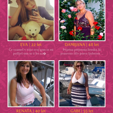
Če vzameš v roke svoj gsm in mi
Prijetna preprosta ženska, ki
pošlješ sms se ti bo za� ...
ponovno išče pravo ljubezen ...