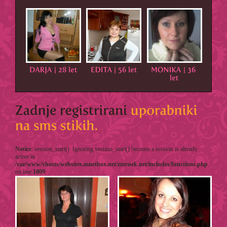
Notice
: session_start(): Ignoring session_start() because a session is already
active in
/var/www/vhosts/websites.mnetbox.net/zmenek.net/includes/functions.php
on line
1009