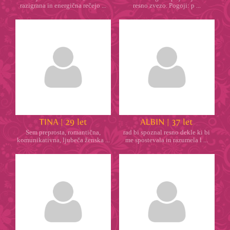
razigrana in energična rečejo ...
resno zvezo. Pogoji: p ...
Sem preprosta, romantična,
rad bi spoznal resno dekle ki bi
komunikativna, ljubeča ženska ...
me spostevala in razumela l ...