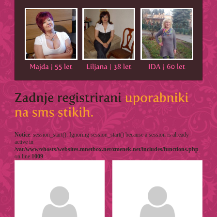
Notice
: session_start(): Ignoring session_start() because a session is already
active in
/var/www/vhosts/websites.mnetbox.net/zmenek.net/includes/functions.php
on line
1009