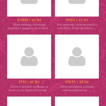
Iščem dobrega, iskrenega
Sem preprosta, delavna punca s
prijatelja z upanjem, da se razvi ...
podeželja- Želim spoznati k ...
Želim si spoznati moškega za
odbita,nasmejana ,prijazna
resno zvezo, ostalo ob kontak ...
,trmasta,impluzivna... ...