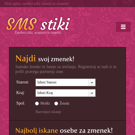
Mali oglasi, zasebni stiki, zmenki in avanture.
Zasebni stiki, avanture in zmenki
Samske ženske in fantje za srečanja. Registriraj se tudi ti in
pošči pravega partnerja zase.
Starost:
Izberi Starost
Kraj:
Izberi Kraj
Spol:
Moški
Ženski
Razveljavi iskanje