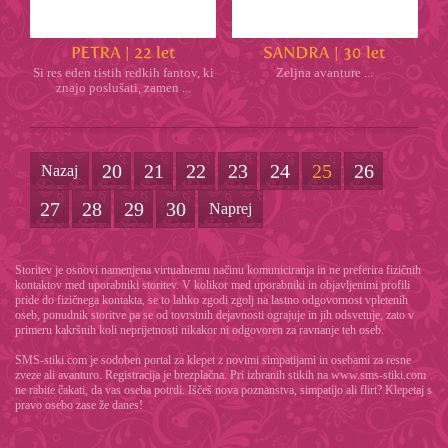
Si res eden tistih redkih fantov, ki
Zeljna avanture ...
znajo poslušati, zamen ...
20
21
22
23
24
25
26
Nazaj
27
28
29
30
Naprej
Storitev je osnovi namenjena virtualnemu načinu komuniciranja in ne preferira fizičnih
kontaktov med uporabniki storitev. V kolikor med uporabniki in objavljenimi profili
pride do fizičnega kontakta, se to lahko zgodi zgolj na lastno odgovornost vpletenih
oseb, ponudnik storitve pa se od tovrstnih dejavnosti ograjuje in jih odsvetuje, zato v
primeru kakršnih koli neprijetnosti nikakor ni odgovoren za ravnanje teh oseb.
SMS-stiki.com je sodoben portal za klepet z novimi simpatijami in osebami za resne
zveze ali avanturo. Registracija je brezplačna. Pri izbranih stikih na www.sms-stiki.com
ne rabite čakati, da vas oseba potrdi. Iščeš nova poznanstva, simpatijo ali flirt? Klepetaj s
pravo osebo zase že danes!