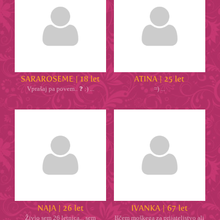
Vprašaj pa povem.. ❓ :) ...
=) ...
Živjo sem 26 letnica,.. sem
Iščem moškega za prijateljstvo ali