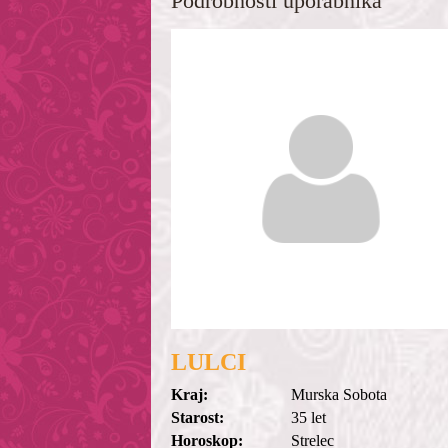
Podrobnosti uporabnika
LULCI
Kraj:
Murska Sobota
Starost:
35 let
Horoskop:
Strelec