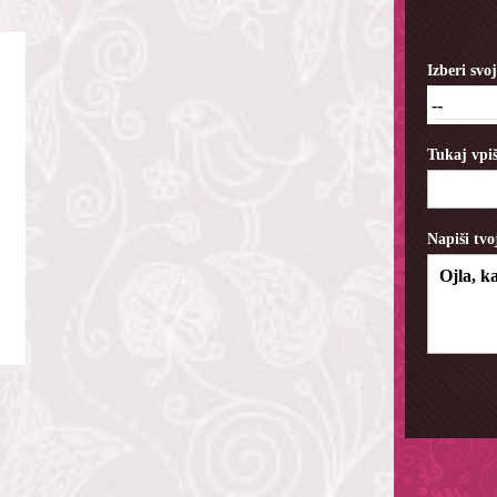
Izberi sv
--
Tukaj vpiš
Napiši tvo