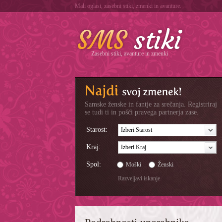
Mali oglasi, zasebni stiki, zmenki in avanture.
Zasebni stiki, avanture in zmenki
Samske ženske in fantje za srečanja. Registriraj
se tudi ti in pošči pravega partnerja zase.
Starost:
Izberi Starost
Kraj:
Izberi Kraj
Spol:
Moški
Ženski
Razveljavi iskanje