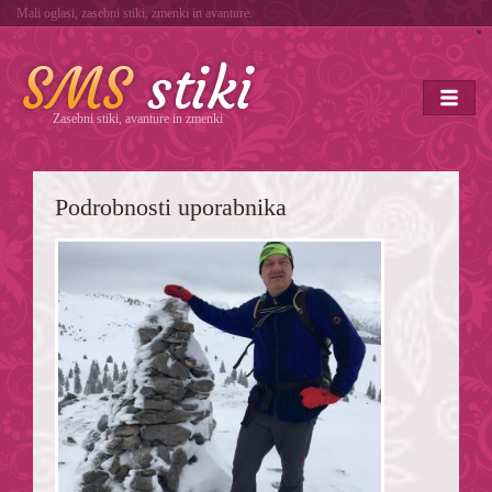
Mali oglasi, zasebni stiki, zmenki in avanture.
*
Zasebni stiki, avanture in zmenki
Podrobnosti uporabnika