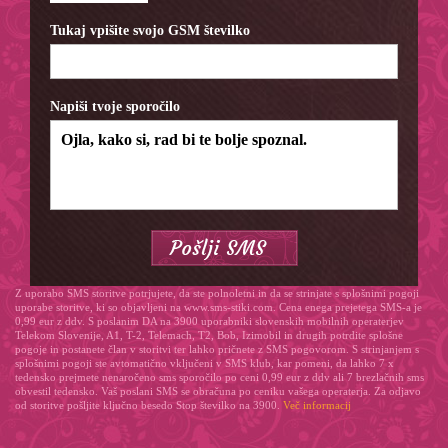
Tukaj vpišite svojo GSM številko
Napiši tvoje sporočilo
Z uporabo SMS storitve potrjujete, da ste polnoletni in da se strinjate s splošnimi pogoji
uporabe storitve, ki so objavljeni na www.sms-stiki.com. Cena enega prejetega SMS-a je
0,99 eur z ddv. S poslanim DA na 3900 uporabniki slovenskih mobilnih operaterjev
Telekom Slovenije, A1, T-2, Telemach, T2, Bob, Izimobil in drugih potrdite splošne
pogoje in postanete član v storitvi ter lahko pričnete z SMS pogovorom. S strinjanjem s
splošnimi pogoji ste avtomatično vključeni v SMS klub, kar pomeni, da lahko 7 x
tedensko prejmete nenaročeno sms sporočilo po ceni 0,99 eur z ddv ali 7 brezlačnih sms
obvestil tedensko. Vaš poslani SMS se obračuna po ceniku vašega operaterja. Za odjavo
od storitve pošljite ključno besedo Stop številko na 3900.
Več informacij