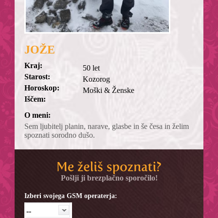
JOŽE
Kraj:
50 let
Starost:
Kozorog
Horoskop:
Moški & Ženske
Iščem:
O meni:
Sem ljubitelj planin, narave, glasbe in še česa in želim
spoznati sorodno dušo.
Pošlji ji brezplačno sporočilo!
Izberi svojega GSM operaterja:
--