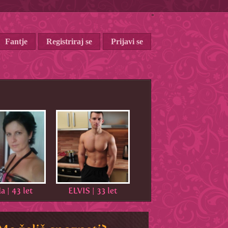
*
Fantje
Registriraj se
Prijavi se