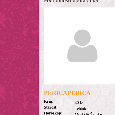
Podrobnosti uporabnika
PERICAPERICA
Kraj:
40 let
Starost:
Tehtnica
Horoskop:
Moški & Ženske