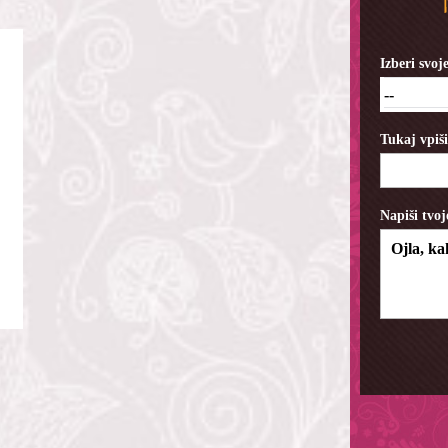
Izberi svo
--
Tukaj vpiš
Napiši tvoj