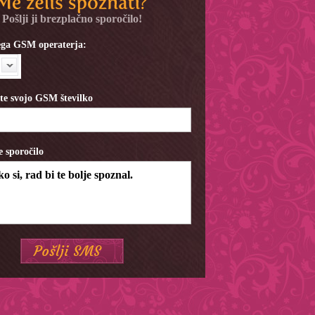
Pošlji ji brezplačno sporočilo!
jega GSM operaterja:
ite svojo GSM številko
e sporočilo