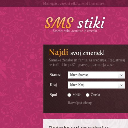
Mali oglasi, zasebni stiki, zmenki in avanture.
Zasebni stiki, avanture in zmenki
Samske ženske in fantje za srečanja. Registriraj
se tudi ti in pošči pravega partnerja zase.
Starost:
Izberi Starost
Kraj:
Izberi Kraj
Spol:
Moški
Ženski
Razveljavi iskanje