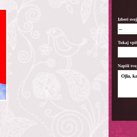
Izberi sv
--
Tukaj vpiš
Napiši tvo