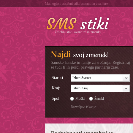
Mali oglasi, zasebni stiki, zmenki in avanture.
Zasebni stiki, avanture in zmenki
Samske ženske in fantje za srečanja. Registriraj
se tudi ti in pošči pravega partnerja zase.
Starost:
Izberi Starost
Kraj:
Izberi Kraj
Spol:
Moški
Ženski
Razveljavi iskanje