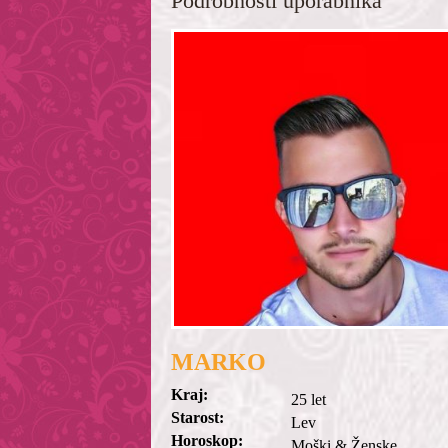
Podrobnosti uporabnika
MARKO
Kraj:
25 let
Starost:
Lev
Horoskop:
Moški & Ženske