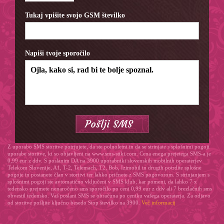
Tukaj vpišite svojo GSM številko
Napiši tvoje sporočilo
Z uporabo SMS storitve potrjujete, da ste polnoletni in da se strinjate s splošnimi pogoji
uporabe storitve, ki so objavljeni na www.sms-stiki.com. Cena enega prejetega SMS-a je
0,99 eur z ddv. S poslanim DA na 3900 uporabniki slovenskih mobilnih operaterjev
Telekom Slovenije, A1, T-2, Telemach, T2, Bob, Izimobil in drugih potrdite splošne
pogoje in postanete član v storitvi ter lahko pričnete z SMS pogovorom. S strinjanjem s
splošnimi pogoji ste avtomatično vključeni v SMS klub, kar pomeni, da lahko 7 x
tedensko prejmete nenaročeno sms sporočilo po ceni 0,99 eur z ddv ali 7 brezlačnih sms
obvestil tedensko. Vaš poslani SMS se obračuna po ceniku vašega operaterja. Za odjavo
od storitve pošljite ključno besedo Stop številko na 3900.
Več informacij