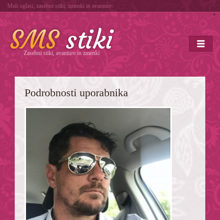
Mali oglasi, zasebni stiki, zmenki in avanture.
*
Zasebni stiki, avanture in zmenki
Podrobnosti uporabnika