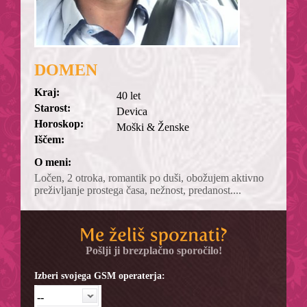
DOMEN
Kraj:
40 let
Starost:
Devica
Horoskop:
Moški & Ženske
Iščem:
O meni:
Ločen, 2 otroka, romantik po duši, obožujem aktivno
preživljanje prostega časa, nežnost, predanost....
Pošlji ji brezplačno sporočilo!
Izberi svojega GSM operaterja:
--