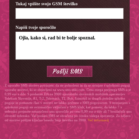
Tukaj vpišite svojo GSM številko
Napiši tvoje sporočilo
Z uporabo SMS storitve potrjujete, da ste polnoletni in da se strinjate s splošnimi pogoji
uporabe storitve, ki so objavljeni na www.sms-stiki.com. Cena enega prejetega SMS-a je
0,99 eur z ddv. S poslanim DA na 3900 uporabniki slovenskih mobilnih operaterjev
Telekom Slovenije, A1, T-2, Telemach, T2, Bob, Izimobil in drugih potrdite splošne
pogoje in postanete član v storitvi ter lahko pričnete z SMS pogovorom. S strinjanjem s
splošnimi pogoji ste avtomatično vključeni v SMS klub, kar pomeni, da lahko 7 x
tedensko prejmete nenaročeno sms sporočilo po ceni 0,99 eur z ddv ali 7 brezlačnih sms
obvestil tedensko. Vaš poslani SMS se obračuna po ceniku vašega operaterja. Za odjavo
od storitve pošljite ključno besedo Stop številko na 3900.
Več informacij