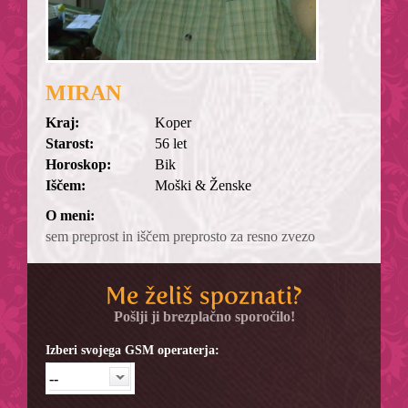
MIRAN
Kraj:
Koper
Starost:
56 let
Horoskop:
Bik
Iščem:
Moški & Ženske
O meni:
sem preprost in iščem preprosto za resno zvezo
Pošlji ji brezplačno sporočilo!
Izberi svojega GSM operaterja:
--