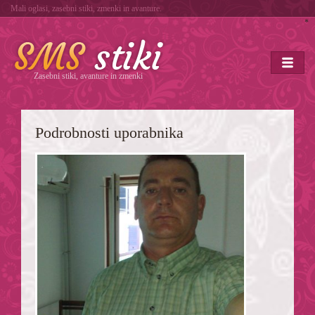
Mali oglasi, zasebni stiki, zmenki in avanture.
*
Zasebni stiki, avanture in zmenki
Podrobnosti uporabnika