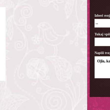
Izberi sv
--
Tukaj vpiš
Napiši tvo