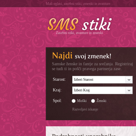
Mali oglasi, zasebni stiki, zmenki in avanture.
Zasebni stiki, avanture in zmenki
Samske ženske in fantje za srečanja. Registriraj
se tudi ti in pošči pravega partnerja zase.
Starost:
Izberi Starost
Kraj:
Izberi Kraj
Spol:
Moški
Ženski
Razveljavi iskanje