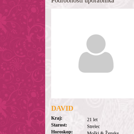
Podrobnosti uporabnika
DAVID
Kraj:
21 let
Starost:
Strelec
Horoskop:
Moški & Ženske