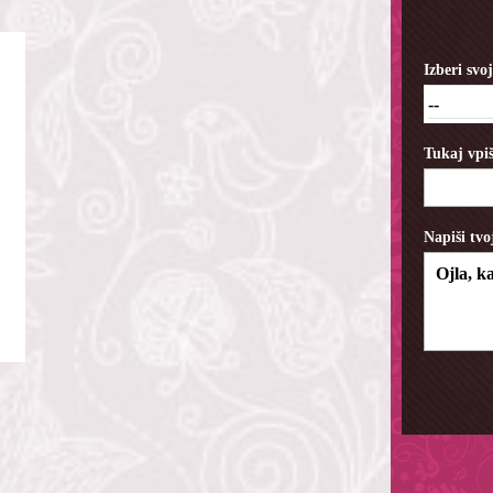
Izberi sv
--
Tukaj vpiš
Napiši tvo