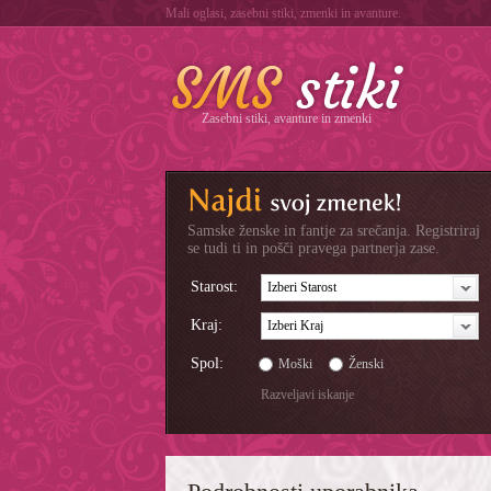
Mali oglasi, zasebni stiki, zmenki in avanture.
Zasebni stiki, avanture in zmenki
Samske ženske in fantje za srečanja. Registriraj
se tudi ti in pošči pravega partnerja zase.
Starost:
Izberi Starost
Kraj:
Izberi Kraj
Spol:
Moški
Ženski
Razveljavi iskanje