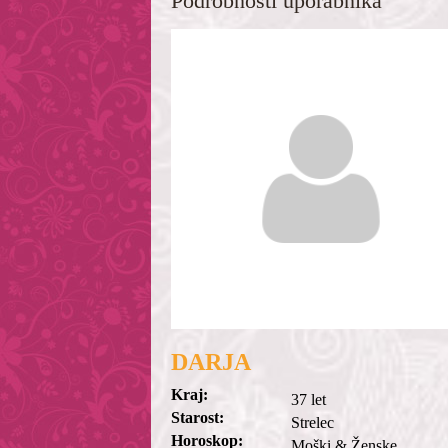
Podrobnosti uporabnika
DARJA
Kraj:
37 let
Starost:
Strelec
Horoskop:
Moški & Ženske