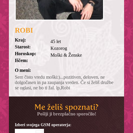
ROBI
Kraj:
45 let
Starost:
Kozorog
Horoskop:
Moški & Ženske
Iščem:
O meni:
Sem čisto vredu moški:)...pozitiven, deloven, ne
dolgočasen in pa zaupanja vreden. Če si želiš družbe
se oglasi, ne bo ti žal. lp,Robi
Pošlji ji brezplačno sporočilo!
Izberi svojega GSM operaterja: