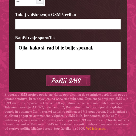
--
Tukaj vpišite svojo GSM številko
Napiši tvoje sporočilo
Z uporabo SMS storitve potrjujete, da ste polnoletni in da se strinjate s splošnimi pogoji
uporabe storitve, ki so objavljeni na www.sms-stiki.com. Cena enega prejetega SMS-a je
0,99 eur z ddv. S poslanim DA na 3900 uporabniki slovenskih mobilnih operaterjev
Telekom Slovenije, A1, T-2, Telemach, T2, Bob, Izimobil in drugih potrdite splošne
pogoje in postanete član v storitvi ter lahko pričnete z SMS pogovorom. S strinjanjem s
splošnimi pogoji ste avtomatično vključeni v SMS klub, kar pomeni, da lahko 7 x
tedensko prejmete nenaročeno sms sporočilo po ceni 0,99 eur z ddv ali 7 brezlačnih sms
obvestil tedensko. Vaš poslani SMS se obračuna po ceniku vašega operaterja. Za odjavo
od storitve pošljite ključno besedo Stop številko na 3900.
Več informacij