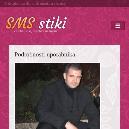
Mali oglasi, zasebni stiki, zmenki in avanture.
*
Zasebni stiki, avanture in zmenki
Podrobnosti uporabnika