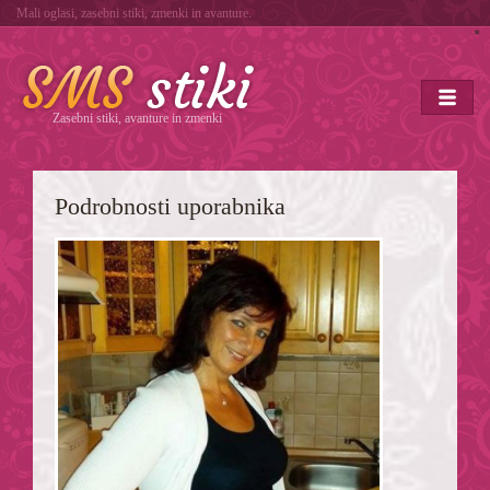
Mali oglasi, zasebni stiki, zmenki in avanture.
*
Zasebni stiki, avanture in zmenki
Podrobnosti uporabnika