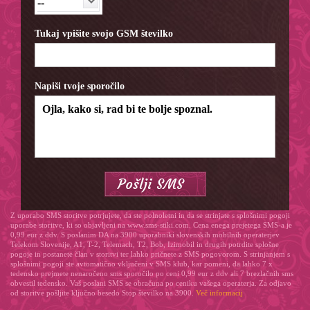
--
Tukaj vpišite svojo GSM številko
Napiši tvoje sporočilo
Z uporabo SMS storitve potrjujete, da ste polnoletni in da se strinjate s splošnimi pogoji
uporabe storitve, ki so objavljeni na www.sms-stiki.com. Cena enega prejetega SMS-a je
0,99 eur z ddv. S poslanim DA na 3900 uporabniki slovenskih mobilnih operaterjev
Telekom Slovenije, A1, T-2, Telemach, T2, Bob, Izimobil in drugih potrdite splošne
pogoje in postanete član v storitvi ter lahko pričnete z SMS pogovorom. S strinjanjem s
splošnimi pogoji ste avtomatično vključeni v SMS klub, kar pomeni, da lahko 7 x
tedensko prejmete nenaročeno sms sporočilo po ceni 0,99 eur z ddv ali 7 brezlačnih sms
obvestil tedensko. Vaš poslani SMS se obračuna po ceniku vašega operaterja. Za odjavo
od storitve pošljite ključno besedo Stop številko na 3900.
Več informacij