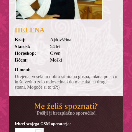
HELENA
Kraj:
Ajdovščina
Starost:
54 let
Horoskop:
Oven
Iščem:
Moški
O meni:
Urejena, vesela in dobro situirana gospa, mlada po srcu
in še vedno zelo radovedna kdo me caka na drugi
strani. Mogoče si to ti?:)
Pošlji ji brezplačno sporočilo!
Izberi svojega GSM operaterja: