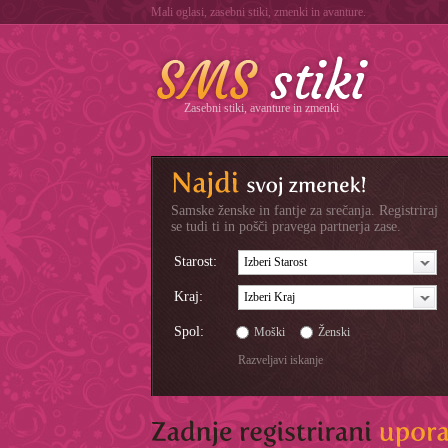
Mali oglasi, zasebni stiki, zmenki in avanture.
Zasebni stiki, avanture in zmenki
Samske ženske in fantje za srečanja. Registriraj
se tudi ti in pošči pravega partnerja zase.
Starost:
Izberi Starost
Kraj:
Izberi Kraj
Spol:
Moški
Ženski
Razveljavi iskanje