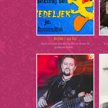
Sem oče ene hčerke in iščem resno in
Lo
pošteno dekle. ...