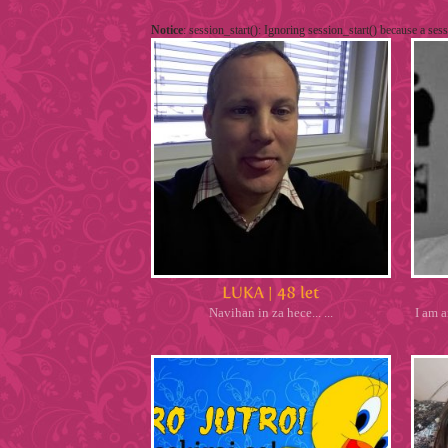
Notice
: session_start(): Ignoring session_start() because a sess
Navihan in za hece... ...
I am a