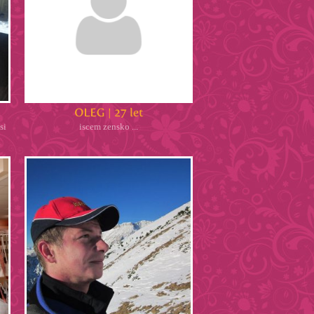
si
iscem zensko ...