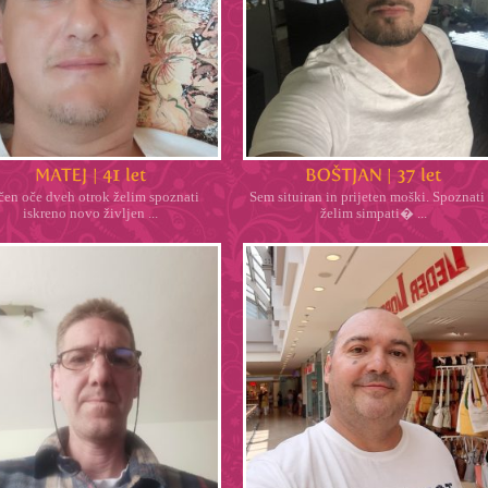
čen oče dveh otrok želim spoznati
Sem situiran in prijeten moški. Spoznati 
iskreno novo življen ...
želim simpati� ...