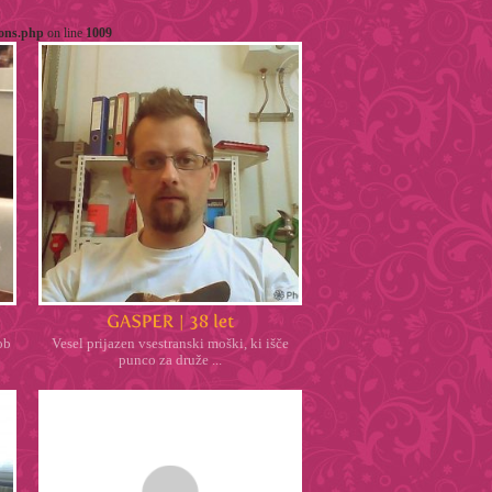
ions.php
on line
1009
ob
Vesel prijazen vsestranski moški, ki išče
punco za druže ...