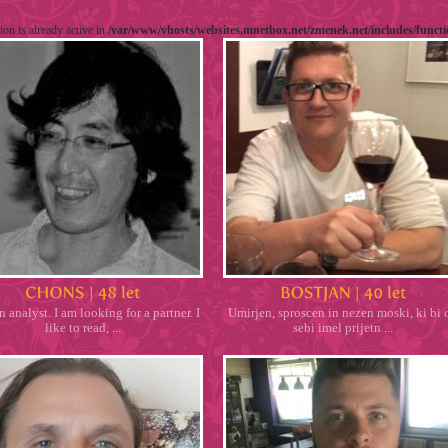
ion is already active in
/var/www/vhosts/websites.mnetbox.net/zmenek.net/includes/funct
n analyst. I am looking for a partner. I
Umirjen, sproscen in nezen moski, ki bi 
like to read, ...
sebi imel prijetn ...