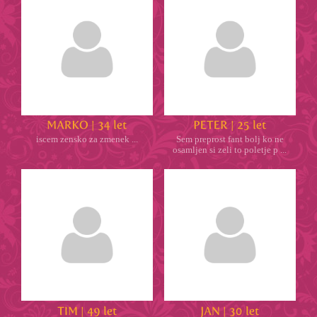
iscem zensko za zmenek ...
Sem preprost fant bolj ko ne
osamljen si zeli to poletje p ...