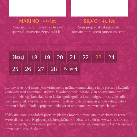
Sem normalen moški ki bi rad
Sem prep rost iskren malo
spoznal čustveno žensko ki b ...
romanticen iscem punco za resno
ra ...
18
19
20
21
22
23
24
Nazaj
25
26
27
28
Naprej
Storitev je osnovi namenjena virtualnemu načinu komuniciranja in ne preferira fizičnih
kontaktov med uporabniki storitev. V kolikor med uporabniki in objavljenimi profili
pride do fizičnega kontakta, se to lahko zgodi zgolj na lastno odgovornost vpletenih
oseb, ponudnik storitve pa se od tovrstnih dejavnosti ograjuje in jih odsvetuje, zato v
primeru kakršnih koli neprijetnosti nikakor ni odgovoren za ravnanje teh oseb.
SMS-stiki.com je sodoben portal za klepet z novimi simpatijami in osebami za resne
zveze ali avanturo. Registracija je brezplačna. Pri izbranih stikih na www.sms-stiki.com
ne rabite čakati, da vas oseba potrdi. Iščeš nova poznanstva, simpatijo ali flirt? Klepetaj s
pravo osebo zase že danes!