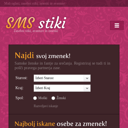
Mali oglasi, zasebni stiki, zmenki in avanture.
Zasebni stiki, avanture in zmenki
Samske ženske in fantje za srečanja. Registriraj se tudi ti in
pošči pravega partnerja zase.
Starost:
Izberi Starost
Kraj:
Izberi Kraj
Spol:
Moški
Ženski
Razveljavi iskanje