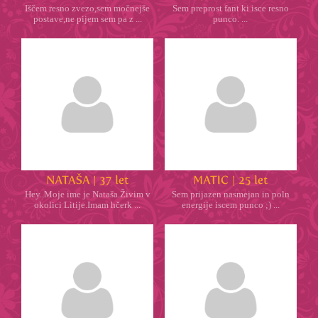
Iščem resno zvezo,sem močnejše
Sem preprost fant ki isce resno
postave,ne pijem sem pa z ...
punco. ...
Hey..Moje ime je Nataša.Živim v
Sem prijazen nasmejan in poln
okolici Litije.Imam hčerk ...
energije iscem punco ;) ...