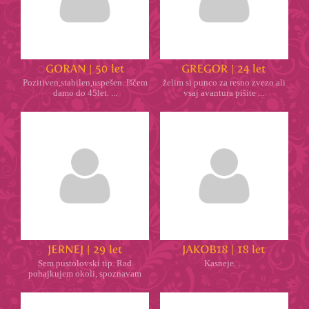
Pozitiven,stabilen,uspešen. Iščem
želim si punco za resno zvezo ali
damo do 45let. ...
vsaj avantura pišite ...
Sem pustolovski tip. Rad
Kasneje. ...
pohajkujem okoli, spoznavam
kraje i ...