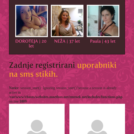
Notice
: session_start(): Ignoring session_start() because a session is already
active in
/var/www/vhosts/websites.mnetbox.net/zmenek.net/includes/functions.php
on line
1009