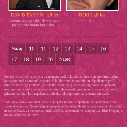
Ljubim samega sebe. Ni vse, imam
h ...
pa rad tako dobro kot slabo ...
10
11
12
13
14
15
16
Nazaj
17
18
19
20
Naprej
Storitev je osnovi namenjena virtualnemu načinu komuniciranja in ne preferira fizičnih
kontaktov med uporabniki storitev. V kolikor med uporabniki in objavljenimi profili
pride do fizičnega kontakta, se to lahko zgodi zgolj na lastno odgovornost vpletenih
oseb, ponudnik storitve pa se od tovrstnih dejavnosti ograjuje in jih odsvetuje, zato v
primeru kakršnih koli neprijetnosti nikakor ni odgovoren za ravnanje teh oseb.
SMS-stiki.com je sodoben portal za klepet z novimi simpatijami in osebami za resne
zveze ali avanturo. Registracija je brezplačna. Pri izbranih stikih na www.sms-stiki.com
ne rabite čakati, da vas oseba potrdi. Iščeš nova poznanstva, simpatijo ali flirt? Klepetaj s
pravo osebo zase že danes!