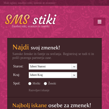
Mali oglasi, zasebni stiki, zmenki in avanture.
Zasebni stiki, avanture in zmenki
Samske ženske in fantje za srečanja. Registriraj se tudi ti in
pošči pravega partnerja zase.
Starost:
Izberi Starost
Kraj:
Izberi Kraj
Spol:
Moški
Ženski
Razveljavi iskanje