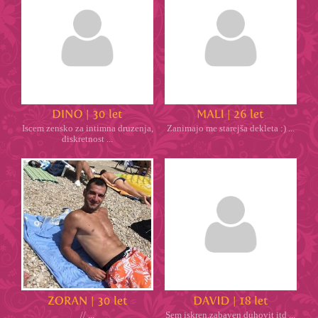
Iscem zensko za intimna druzenja,
Zanimajo me starejša dekleta :) ...
diskretnost ...
// ...
Sem iskren,zabaven duhovit itd ...