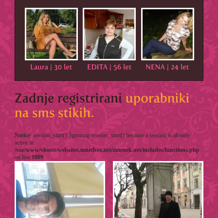
Notice
: session_start(): Ignoring session_start() because a session is already
active in
/var/www/vhosts/websites.mnetbox.net/zmenek.net/includes/functions.php
on line
1009