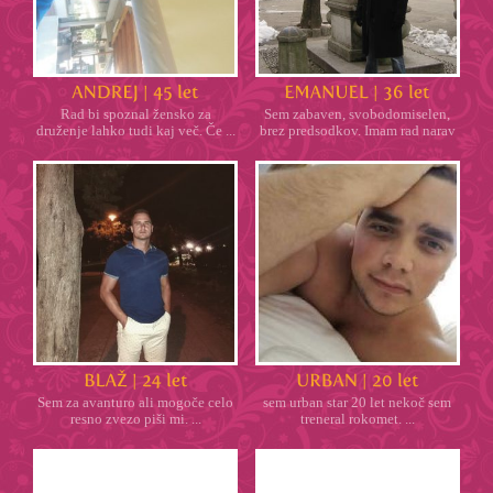
Rad bi spoznal žensko za
Sem zabaven, svobodomiselen,
druženje lahko tudi kaj več. Če ...
brez predsodkov. Imam rad narav
...
Sem za avanturo ali mogoče celo
sem urban star 20 let nekoč sem
resno zvezo piši mi. ...
treneral rokomet. ...